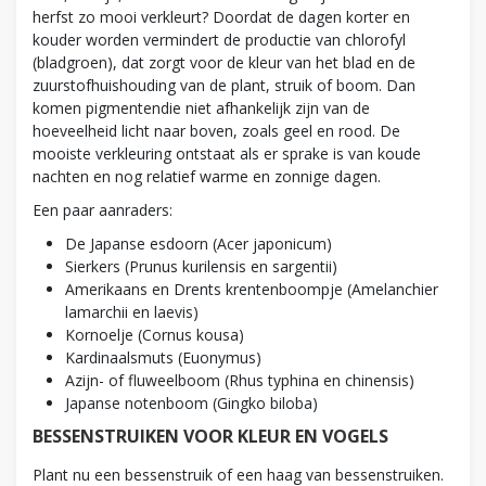
herfst zo mooi verkleurt? Doordat de dagen korter en
kouder worden vermindert de productie van chlorofyl
(bladgroen), dat zorgt voor de kleur van het blad en de
zuurstofhuishouding van de plant, struik of boom. Dan
komen pigmentendie niet afhankelijk zijn van de
hoeveelheid licht naar boven, zoals geel en rood. De
mooiste verkleuring ontstaat als er sprake is van koude
nachten en nog relatief warme en zonnige dagen.
Een paar aanraders:
De Japanse esdoorn (Acer japonicum)
Sierkers (Prunus kurilensis en sargentii)
Amerikaans en Drents krentenboompje (Amelanchier
lamarchii en laevis)
Kornoelje (Cornus kousa)
Kardinaalsmuts (Euonymus)
Azijn- of fluweelboom (Rhus typhina en chinensis)
Japanse notenboom (Gingko biloba)
BESSENSTRUIKEN VOOR KLEUR EN VOGELS
Plant nu een bessenstruik of een haag van bessenstruiken.