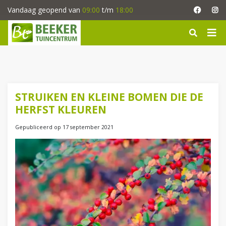
G
Vandaag geopend van
09:00
t/m
18:00
a
n
a
a
r
c
o
n
STRUIKEN EN KLEINE BOMEN DIE DE
t
HERFST KLEUREN
e
n
Gepubliceerd op
17 september 2021
t