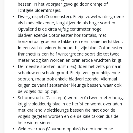
bessen, in het voorjaar gevolgd door oranje of
lichtgele bloemtrosjes.
Dwergmispel (Cotoneaster). Er zijn zowel wintergroene
als bladverliezende, laagblijvende als hoge soorten.
Opvallend is de circa vijftig centimeter hoge,
bladverliezende Cotoneaster horizontalis, met
horizontaal groeiende takken en een fraaie herfstkleur.
In een zachte winter behoudt hij zijn blad. Cotoneaster
franchetti is een half wintergroene soort die tot twee
meter hoog kan worden en oranjerode vruchten krijgt.
De meeste soorten hulst (Ilex) doen het zelfs prima in
schaduw en schrale grond. Er zijn veel groenblijvende
soorten, maar ook enkele bladverliezende. Allemaal
krijgen ze vanaf september kleurige bessen, waar ook
de vogels dol op zijn.
Schoonvrucht (Callicarpa) wordt zo’n twee meter hoog,
krijgt violetkleurig blad in de herfst en wordt overladen
met knallend violetkleurige bessen die niet door de
vogels gegeten worden en die de kale takken dus de
hele winter sieren.
Gelderse roos (Viburnum opulus) is een inheemse