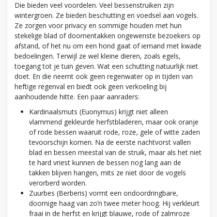
Die bieden veel voordelen. Veel bessenstruiken zijn
wintergroen. Ze bieden beschutting en voedsel aan vogels.
Ze zorgen voor privacy en sommige houden met hun
stekelige blad of doornentakken ongewenste bezoekers op
afstand, of het nu om een hond gaat of iemand met kwade
bedoelingen. Terwijl ze wel kleine dieren, zoals egels,
toegang tot je tuin geven. Wat een schutting natuurlijk niet
doet. En die neemt ook geen regenwater op in tijden van
heftige regenval en biedt ook geen verkoeling bij
aanhoudende hitte. Een paar aanraders:
Kardinaalsmuts (Euonymus) krijgt niet alleen
vlammend gekleurde herfstbladeren, maar ook oranje
of rode bessen waaruit rode, roze, gele of witte zaden
tevoorschijn komen. Na de eerste nachtvorst vallen
blad en bessen meestal van de struik, maar als het niet
te hard vriest kunnen de bessen nog lang aan de
takken blijven hangen, mits ze niet door de vogels
verorberd worden.
Zuurbes (Berberis) vormt een ondoordringbare,
doornige haag van zo’n twee meter hoog. Hij verkleurt
fraai in de herfst en krijgt blauwe, rode of zalmroze