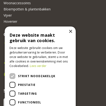
Woonaccessoires
Bloempotten & plantenbakken
Vijver
Hovenier
×
CONTACT
Deze website maakt
gebruik van cookies.
Beeker Tuincentrum
Deze website gebruikt cookies om uw
Adsteeg 31
gebruikerservaring te verbeteren. Door
6191 PW Beek
onze website te gebruiken, stemt u in met
Bel ons
alle cookies in overeenstemming met ons
Cookiebeleid.
Lees verder
046 437 2881
E-mail
STRIKT NOODZAKELIJK
info@beekertuincentrum.nl
PRESTATIE
SCHRIJF EEN RECENSIE EN WIN!
TARGETING
FUNCTIONEEL