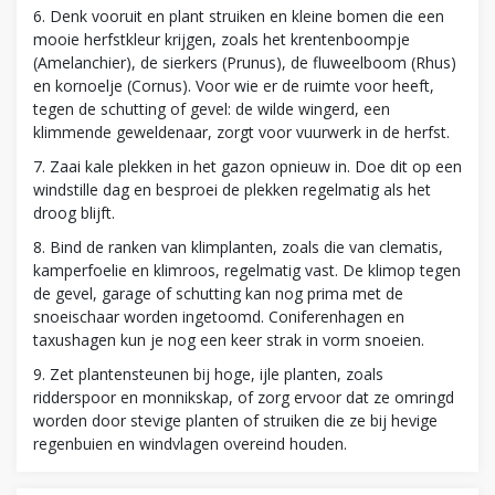
6. Denk vooruit en plant struiken en kleine bomen die een
mooie herfstkleur krijgen, zoals het krentenboompje
(Amelanchier), de sierkers (Prunus), de fluweelboom (Rhus)
en kornoelje (Cornus). Voor wie er de ruimte voor heeft,
tegen de schutting of gevel: de wilde wingerd, een
klimmende geweldenaar, zorgt voor vuurwerk in de herfst.
7. Zaai kale plekken in het gazon opnieuw in. Doe dit op een
windstille dag en besproei de plekken regelmatig als het
droog blijft.
8. Bind de ranken van klimplanten, zoals die van clematis,
kamperfoelie en klimroos, regelmatig vast. De klimop tegen
de gevel, garage of schutting kan nog prima met de
snoeischaar worden ingetoomd. Coniferenhagen en
taxushagen kun je nog een keer strak in vorm snoeien.
9. Zet plantensteunen bij hoge, ijle planten, zoals
ridderspoor en monnikskap, of zorg ervoor dat ze omringd
worden door stevige planten of struiken die ze bij hevige
regenbuien en windvlagen overeind houden.