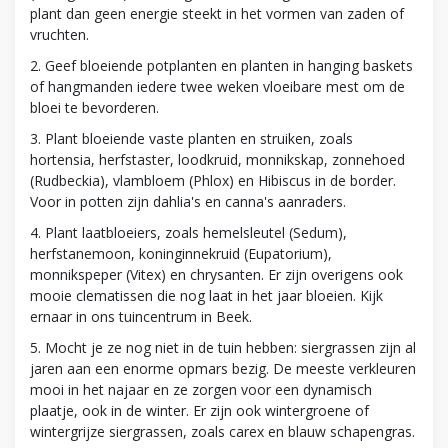
plant dan geen energie steekt in het vormen van zaden of
vruchten.
2. Geef bloeiende potplanten en planten in hanging baskets
of hangmanden iedere twee weken vloeibare mest om de
bloei te bevorderen.
3. Plant bloeiende vaste planten en struiken, zoals
hortensia, herfstaster, loodkruid, monnikskap, zonnehoed
(Rudbeckia), vlambloem (Phlox) en Hibiscus in de border.
Voor in potten zijn dahlia's en canna's aanraders.
4. Plant laatbloeiers, zoals hemelsleutel (Sedum),
herfstanemoon, koninginnekruid (Eupatorium),
monnikspeper (Vitex) en chrysanten. Er zijn overigens ook
mooie clematissen die nog laat in het jaar bloeien. Kijk
ernaar in ons tuincentrum in Beek.
5. Mocht je ze nog niet in de tuin hebben: siergrassen zijn al
jaren aan een enorme opmars bezig. De meeste verkleuren
mooi in het najaar en ze zorgen voor een dynamisch
plaatje, ook in de winter. Er zijn ook wintergroene of
wintergrijze siergrassen, zoals carex en blauw schapengras.