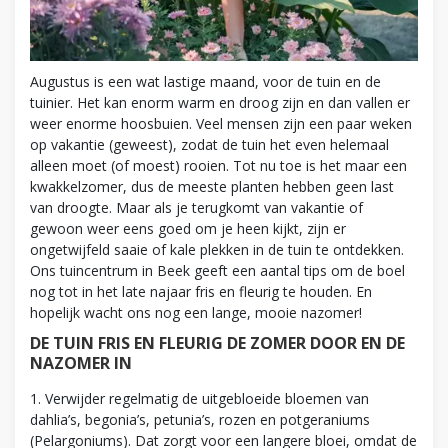
Augustus is een wat lastige maand, voor de tuin en de
tuinier. Het kan enorm warm en droog zijn en dan vallen er
weer enorme hoosbuien. Veel mensen zijn een paar weken
op vakantie (geweest), zodat de tuin het even helemaal
alleen moet (of moest) rooien. Tot nu toe is het maar een
kwakkelzomer, dus de meeste planten hebben geen last
van droogte. Maar als je terugkomt van vakantie of
gewoon weer eens goed om je heen kijkt, zijn er
ongetwijfeld saaie of kale plekken in de tuin te ontdekken.
Ons tuincentrum in Beek geeft een aantal tips om de boel
nog tot in het late najaar fris en fleurig te houden. En
hopelijk wacht ons nog een lange, mooie nazomer!
DE TUIN FRIS EN FLEURIG DE ZOMER DOOR EN DE
NAZOMER IN
1. Verwijder regelmatig de uitgebloeide bloemen van
dahlia’s, begonia’s, petunia’s, rozen en potgeraniums
(Pelargoniums). Dat zorgt voor een langere bloei, omdat de