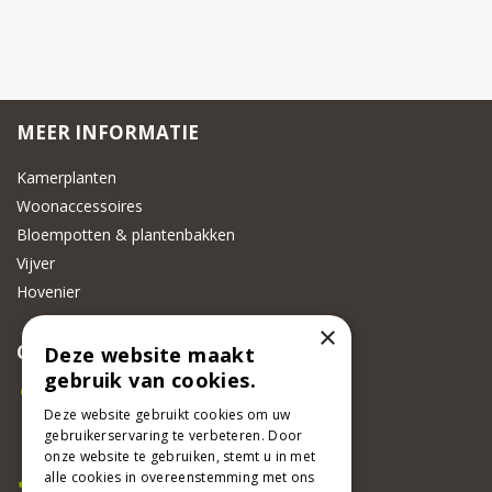
MEER INFORMATIE
Kamerplanten
Woonaccessoires
Bloempotten & plantenbakken
Vijver
Hovenier
×
CONTACT
Deze website maakt
gebruik van cookies.
Beeker Tuincentrum
Adsteeg 31
Deze website gebruikt cookies om uw
gebruikerservaring te verbeteren. Door
6191 PW Beek
onze website te gebruiken, stemt u in met
Bel ons
alle cookies in overeenstemming met ons