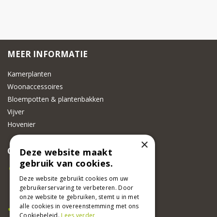
MEER INFORMATIE
Kamerplanten
Woonaccessoires
Bloempotten & plantenbakken
Vijver
Hovenier
×
CONTACT
Deze website maakt
gebruik van cookies.
Beeker Tuincentrum
Adsteeg 31
Deze website gebruikt cookies om uw
gebruikerservaring te verbeteren. Door
6191 PW Beek
onze website te gebruiken, stemt u in met
Bel ons
alle cookies in overeenstemming met ons
Cookiebeleid.
Lees verder
046 437 2881