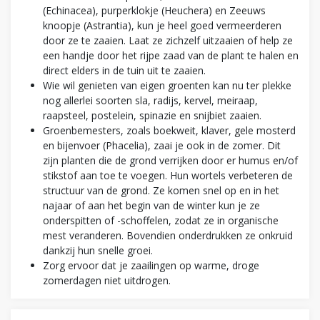
(Echinacea), purperklokje (Heuchera) en Zeeuws
knoopje (Astrantia), kun je heel goed vermeerderen
door ze te zaaien. Laat ze zichzelf uitzaaien of help ze
een handje door het rijpe zaad van de plant te halen en
direct elders in de tuin uit te zaaien.
Wie wil genieten van eigen groenten kan nu ter plekke
nog allerlei soorten sla, radijs, kervel, meiraap,
raapsteel, postelein, spinazie en snijbiet zaaien.
Groenbemesters, zoals boekweit, klaver, gele mosterd
en bijenvoer (Phacelia), zaai je ook in de zomer. Dit
zijn planten die de grond verrijken door er humus en/of
stikstof aan toe te voegen. Hun wortels verbeteren de
structuur van de grond. Ze komen snel op en in het
najaar of aan het begin van de winter kun je ze
onderspitten of -schoffelen, zodat ze in organische
mest veranderen. Bovendien onderdrukken ze onkruid
dankzij hun snelle groei.
Zorg ervoor dat je zaailingen op warme, droge
zomerdagen niet uitdrogen.