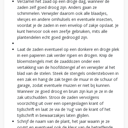
Verzamel het zaad op een droge dag, wanneer de
zaden zelf goed droog zijn. Anders gaan ze
schimmelen. Verwijder daarom ook alle blaadjes,
vliesjes en andere omhulsels en eventuele insecten,
voordat je de zaden in een envelop of zakje opslaat. Je
kunt hiervoor ook een zeefje gebruiken, mits alle
plantendelen echt goed gedroogd zijn.
Laat de zaden eventueel op een donkere en droge plek
in een papieren zak verder rijpen en drogen. Knip de
bloemstengels met de zaaddozen onder een
vertakking van de hoofdstengel af en verwijder al het
blad van de stelen. Steek de stengels ondersteboven in
een zak en hang de zak tegen de muur in de schuur of
garage, zodat eventuele muizen er niet bij kunnen.
Wanneer ze goed droog en bruin zijn kun je ze in de
zak uitschudden. Strooi de zaden vervolgens
voorzichtig uit over een opengeslagen krant of
tijdschrift en laat ze via de 'rug' van de krant of het
tijdschrift in bewaarzakjes laten glijden.
Schrijf de naam van de plant, het jaar waarin je ze
oogst en eventueel ook de kleur van de betreffende