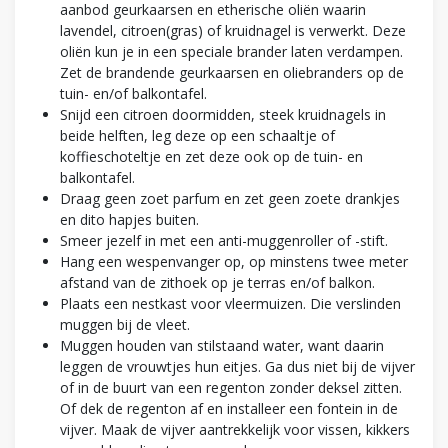
aanbod geurkaarsen en etherische oliën waarin
lavendel, citroen(gras) of kruidnagel is verwerkt. Deze
oliën kun je in een speciale brander laten verdampen.
Zet de brandende geurkaarsen en oliebranders op de
tuin- en/of balkontafel.
Snijd een citroen doormidden, steek kruidnagels in
beide helften, leg deze op een schaaltje of
koffieschoteltje en zet deze ook op de tuin- en
balkontafel.
Draag geen zoet parfum en zet geen zoete drankjes
en dito hapjes buiten.
Smeer jezelf in met een anti-muggenroller of -stift.
Hang een wespenvanger op, op minstens twee meter
afstand van de zithoek op je terras en/of balkon.
Plaats een nestkast voor vleermuizen. Die verslinden
muggen bij de vleet.
Muggen houden van stilstaand water, want daarin
leggen de vrouwtjes hun eitjes. Ga dus niet bij de vijver
of in de buurt van een regenton zonder deksel zitten.
Of dek de regenton af en installeer een fontein in de
vijver. Maak de vijver aantrekkelijk voor vissen, kikkers