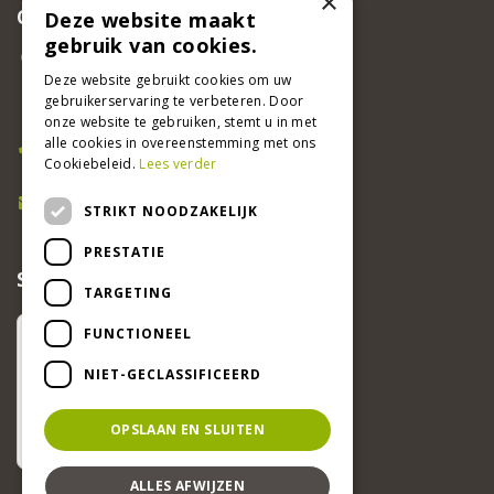
×
CONTACT
Deze website maakt
gebruik van cookies.
Beeker Tuincentrum
Adsteeg 31
Deze website gebruikt cookies om uw
gebruikerservaring te verbeteren. Door
6191 PW Beek
onze website te gebruiken, stemt u in met
Bel ons
alle cookies in overeenstemming met ons
Cookiebeleid.
Lees verder
046 437 2881
E-mail
STRIKT NOODZAKELIJK
info@beekertuincentrum.nl
PRESTATIE
SCHRIJF EEN RECENSIE EN WIN!
TARGETING
FUNCTIONEEL
NIET-GECLASSIFICEERD
OPSLAAN EN SLUITEN
ALLES AFWIJZEN