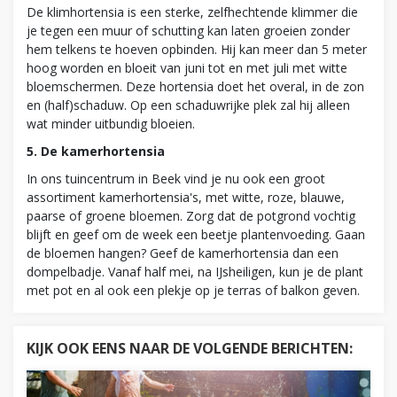
De klimhortensia is een sterke, zelfhechtende klimmer die
je tegen een muur of schutting kan laten groeien zonder
hem telkens te hoeven opbinden. Hij kan meer dan 5 meter
hoog worden en bloeit van juni tot en met juli met witte
bloemschermen. Deze hortensia doet het overal, in de zon
en (half)schaduw. Op een schaduwrijke plek zal hij alleen
wat minder uitbundig bloeien.
5. De kamerhortensia
In ons tuincentrum in Beek vind je nu ook een groot
assortiment kamerhortensia's, met witte, roze, blauwe,
paarse of groene bloemen. Zorg dat de potgrond vochtig
blijft en geef om de week een beetje plantenvoeding. Gaan
de bloemen hangen? Geef de kamerhortensia dan een
dompelbadje. Vanaf half mei, na IJsheiligen, kun je de plant
met pot en al ook een plekje op je terras of balkon geven.
KIJK OOK EENS NAAR DE VOLGENDE BERICHTEN: