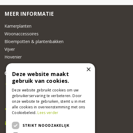
MEER INFORMATIE
Kamerplanten
Woonaccessoires
Bloempotten & plantenbakken
Vijver
Hovenier
×
CONTACT
Deze website maakt
gebruik van cookies.
Beeker Tuincentrum
Adsteeg 31
Deze website gebruikt cookies om uw
gebruikerservaring te verbeteren. Door
6191 PW Beek
onze website te gebruiken, stemt u in met
Bel ons
alle cookies in overeenstemming met ons
Cookiebeleid.
Lees verder
046 437 2881
E-mail
STRIKT NOODZAKELIJK
info@beekertuincentrum.nl