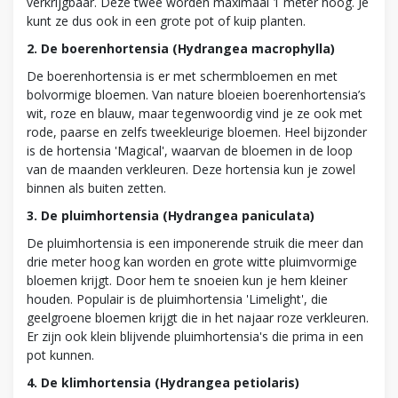
verkrijgbaar. Deze twee worden maximaal 1 meter hoog. Je
kunt ze dus ook in een grote pot of kuip planten.
2. De boerenhortensia (Hydrangea macrophylla)
De boerenhortensia is er met schermbloemen en met
bolvormige bloemen. Van nature bloeien boerenhortensia’s
wit, roze en blauw, maar tegenwoordig vind je ze ook met
rode, paarse en zelfs tweekleurige bloemen. Heel bijzonder
is de hortensia 'Magical', waarvan de bloemen in de loop
van de maanden verkleuren. Deze hortensia kun je zowel
binnen als buiten zetten.
3. De pluimhortensia (Hydrangea paniculata)
De pluimhortensia is een imponerende struik die meer dan
drie meter hoog kan worden en grote witte pluimvormige
bloemen krijgt. Door hem te snoeien kun je hem kleiner
houden. Populair is de pluimhortensia 'Limelight', die
geelgroene bloemen krijgt die in het najaar roze verkleuren.
Er zijn ook klein blijvende pluimhortensia's die prima in een
pot kunnen.
4. De klimhortensia (Hydrangea petiolaris)