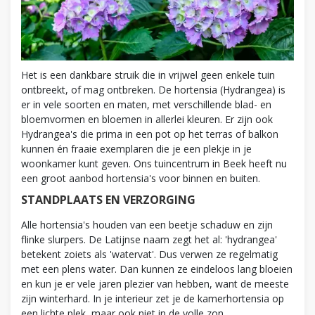
Het is een dankbare struik die in vrijwel geen enkele tuin
ontbreekt, of mag ontbreken. De hortensia (Hydrangea) is
er in vele soorten en maten, met verschillende blad- en
bloemvormen en bloemen in allerlei kleuren. Er zijn ook
Hydrangea's die prima in een pot op het terras of balkon
kunnen én fraaie exemplaren die je een plekje in je
woonkamer kunt geven. Ons tuincentrum in Beek heeft nu
een groot aanbod hortensia's voor binnen en buiten.
STANDPLAATS EN VERZORGING
Alle hortensia's houden van een beetje schaduw en zijn
flinke slurpers. De Latijnse naam zegt het al: 'hydrangea'
betekent zoiets als 'watervat'. Dus verwen ze regelmatig
met een plens water. Dan kunnen ze eindeloos lang bloeien
en kun je er vele jaren plezier van hebben, want de meeste
zijn winterhard. In je interieur zet je de kamerhortensia op
een lichte plek, maar ook niet in de volle zon.