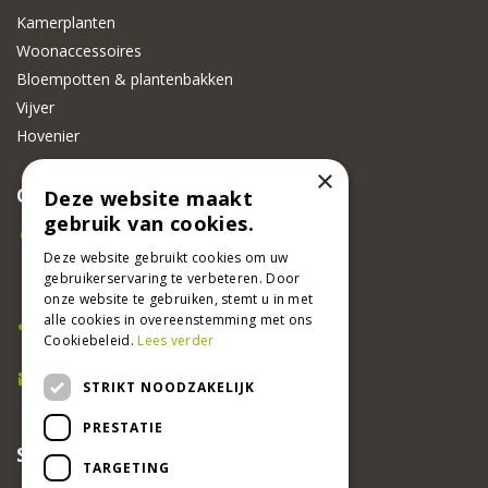
Kamerplanten
Woonaccessoires
Bloempotten & plantenbakken
Vijver
Hovenier
×
CONTACT
Deze website maakt
gebruik van cookies.
Beeker Tuincentrum
Adsteeg 31
Deze website gebruikt cookies om uw
gebruikerservaring te verbeteren. Door
6191 PW Beek
onze website te gebruiken, stemt u in met
Bel ons
alle cookies in overeenstemming met ons
Cookiebeleid.
Lees verder
046 437 2881
E-mail
STRIKT NOODZAKELIJK
info@beekertuincentrum.nl
PRESTATIE
SCHRIJF EEN RECENSIE EN WIN!
TARGETING