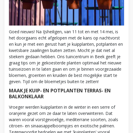
Goed nieuws! Na IJsheiligen, van 11 tot en met 14 mei, is
het doorgaans echt afgelopen met de kans op nachtvorst
en kun je met een gerust hart je kuipplanten, potplanten en
kwetsbare zaailingen buiten zetten. Mocht je dat niet al
stiekem gedaan hebben. Ons tuincentrum in Beek geeft je
graag tips om je gekoesterde planten optimaal het nieuwe
tuinseizoen in te laten gaan en om je binnen voorgezaaide
bloemen, groenten en kruiden de best mogelijke start te
geven. Tijd om de bloemetjes buiten te zetten!
MAAK JE KUIP- EN POTPLANTEN TERRAS- EN
BALKONKLAAR
Vroeger werden kuipplanten in de winter in een serre of
oranjerie gezet om ze daar te laten overwinteren. Dat
waren vooral vorstgevoelige, mediterrane soorten, zoals
citroen- en sinaasappelboompjes en exotische palmen.
Tegenwoordig bedoelen we met 'kuipplanten' vooral