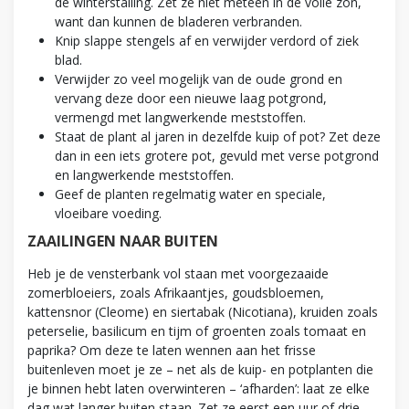
de winterstalling. Zet ze niet meteen in de volle zon,
want dan kunnen de bladeren verbranden.
Knip slappe stengels af en verwijder verdord of ziek
blad.
Verwijder zo veel mogelijk van de oude grond en
vervang deze door een nieuwe laag potgrond,
vermengd met langwerkende meststoffen.
Staat de plant al jaren in dezelfde kuip of pot? Zet deze
dan in een iets grotere pot, gevuld met verse potgrond
en langwerkende meststoffen.
Geef de planten regelmatig water en speciale,
vloeibare voeding.
ZAAILINGEN NAAR BUITEN
Heb je de vensterbank vol staan met voorgezaaide
zomerbloeiers, zoals Afrikaantjes, goudsbloemen,
kattensnor (Cleome) en siertabak (Nicotiana), kruiden zoals
peterselie, basilicum en tijm of groenten zoals tomaat en
paprika? Om deze te laten wennen aan het frisse
buitenleven moet je ze – net als de kuip- en potplanten die
je binnen hebt laten overwinteren – ‘afharden’: laat ze elke
dag wat langer buiten staan. Zet ze eerst een uur of drie