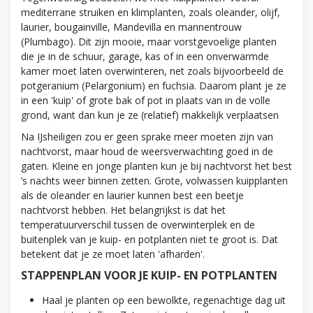
mediterrane struiken en klimplanten, zoals oleander, olijf,
laurier, bougainville, Mandevilla en mannentrouw
(Plumbago). Dit zijn mooie, maar vorstgevoelige planten
die je in de schuur, garage, kas of in een onverwarmde
kamer moet laten overwinteren, net zoals bijvoorbeeld de
potgeranium (Pelargonium) en fuchsia. Daarom plant je ze
in een 'kuip' of grote bak of pot in plaats van in de volle
grond, want dan kun je ze (relatief) makkelijk verplaatsen
Na IJsheiligen zou er geen sprake meer moeten zijn van
nachtvorst, maar houd de weersverwachting goed in de
gaten. Kleine en jonge planten kun je bij nachtvorst het best
’s nachts weer binnen zetten. Grote, volwassen kuipplanten
als de oleander en laurier kunnen best een beetje
nachtvorst hebben. Het belangrijkst is dat het
temperatuurverschil tussen de overwinterplek en de
buitenplek van je kuip- en potplanten niet te groot is. Dat
betekent dat je ze moet laten 'afharden'.
STAPPENPLAN VOOR JE KUIP- EN POTPLANTEN
Haal je planten op een bewolkte, regenachtige dag uit