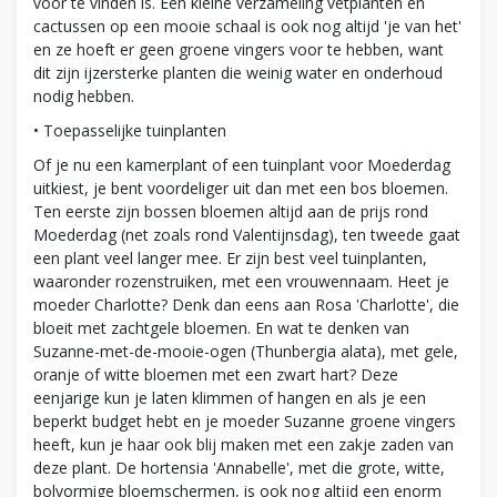
voor te vinden is. Een kleine verzameling vetplanten en
cactussen op een mooie schaal is ook nog altijd 'je van het'
en ze hoeft er geen groene vingers voor te hebben, want
dit zijn ijzersterke planten die weinig water en onderhoud
nodig hebben.
• Toepasselijke tuinplanten
Of je nu een kamerplant of een tuinplant voor Moederdag
uitkiest, je bent voordeliger uit dan met een bos bloemen.
Ten eerste zijn bossen bloemen altijd aan de prijs rond
Moederdag (net zoals rond Valentijnsdag), ten tweede gaat
een plant veel langer mee. Er zijn best veel tuinplanten,
waaronder rozenstruiken, met een vrouwennaam. Heet je
moeder Charlotte? Denk dan eens aan Rosa 'Charlotte', die
bloeit met zachtgele bloemen. En wat te denken van
Suzanne-met-de-mooie-ogen (Thunbergia alata), met gele,
oranje of witte bloemen met een zwart hart? Deze
eenjarige kun je laten klimmen of hangen en als je een
beperkt budget hebt en je moeder Suzanne groene vingers
heeft, kun je haar ook blij maken met een zakje zaden van
deze plant. De hortensia 'Annabelle', met die grote, witte,
bolvormige bloemschermen, is ook nog altijd een enorm