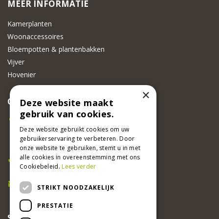
MEER INFORMATIE
Kamerplanten
Woonaccessoires
Bloempotten & plantenbakken
Vijver
Hovenier
×
CONTACT
Deze website maakt
gebruik van cookies.
Beeker Tuincentrum
Adsteeg 31
Deze website gebruikt cookies om uw
gebruikerservaring te verbeteren. Door
6191 PW Beek
onze website te gebruiken, stemt u in met
Bel ons
alle cookies in overeenstemming met ons
Cookiebeleid.
Lees verder
046 437 2881
E-mail
STRIKT NOODZAKELIJK
info@beekertuincentrum.nl
PRESTATIE
SCHRIJF EEN RECENSIE EN WIN!