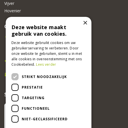
Vijver
Hovenier
×
CONTACT
Deze website maakt
gebruik van cookies.
Beeker Tuincentrum
Adsteeg 31
Deze website gebruikt cookies om uw
gebruikerservaring te verbeteren. Door
6191 PW Beek
onze website te gebruiken, stemt u in met
Bel ons
alle cookies in overeenstemming met ons
Cookiebeleid.
Lees verder
046 437 2881
E-mail
STRIKT NOODZAKELIJK
info@beekertuincentrum.nl
PRESTATIE
SCHRIJF EEN RECENSIE EN WIN!
TARGETING
FUNCTIONEEL
NIET-GECLASSIFICEERD