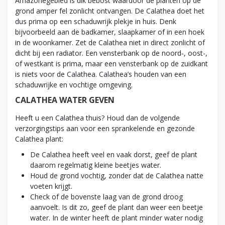
Amazonegebied is dik bebost waardoor de planten op de
grond amper fel zonlicht ontvangen. De Calathea doet het
dus prima op een schaduwrijk plekje in huis. Denk
bijvoorbeeld aan de badkamer, slaapkamer of in een hoek
in de woonkamer. Zet de Calathea niet in direct zonlicht of
dicht bij een radiator. Een vensterbank op de noord-, oost-,
of westkant is prima, maar een vensterbank op de zuidkant
is niets voor de Calathea. Calathea’s houden van een
schaduwrijke en vochtige omgeving.
CALATHEA WATER GEVEN
Heeft u een Calathea thuis? Houd dan de volgende
verzorgingstips aan voor een sprankelende en gezonde
Calathea plant:
De Calathea heeft veel en vaak dorst, geef de plant
daarom regelmatig kleine beetjes water.
Houd de grond vochtig, zonder dat de Calathea natte
voeten krijgt.
Check of de bovenste laag van de grond droog
aanvoelt. Is dit zo, geef de plant dan weer een beetje
water. In de winter heeft de plant minder water nodig