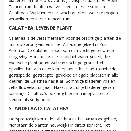
bladeren en hoort u ‘s avonds geknisper naast u. Bij Beeker
Tuincentrum hebben we veel verschillende soorten
Calathea's. Wij kunnen niet wachten om u weer te mogen
verwelkomen in ons tuincentrum!
CALATHEA: LEVENDE PLANT
Calathea is de verzamelnaam voor de prachtige planten die
hun oorsprong vinden in het Amazonegebied in Zuid-
Amerika. De Calathea houdt van een vochtige en warme
omgeving. Houd u dus niet in bij het water geven, deze
exotische plant houdt wel van vochtige grond. Het
opvallendste aan deze kamerplant is het blad. Geribbelde,
gestippelde, gestreepte, gevlekte en egale bladeren in alle
kleuren: de Calathea has it all! Sommige bladeren voelen
zelfs fluweelachtig aan. Naast prachtige bladeren geven
sommige Calathea’s ook nog bloemen in opvallende
kleuren als vurig oranje.
STANDPLAATS CALATHEA
Oorspronkelijk komt de Calathea uit het Amazonegebied,
hier staan de planten nauwelijks in direct zonlicht. Het