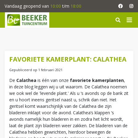
G
Vandaag geopend van
10:00
t/m
18:00
a
n
a
a
r
c
o
n
FAVORIETE KAMERPLANT: CALATHEA
t
e
Gepubliceerd op
1 februari 2021
n
De
Calathea
is één van onze
favoriete kamerplanten
,
t
in deze blog leggen wij u uit waarom. De Calathea noemen
we ook wel de 'levende plant.' Als u ‘s avonds op de bank zit
en u hoort ineens geritsel naast u, schrik dan niet. Het
geritsel komt waarschijnlijk van de Calathea die zijn
bladeren inklapt voor de avond. Calathea’s klappen ‘s
avonds namelijk hun bladeren in en zodra het licht wordt,
laat de plant zijn bladeren weer zakken. De bladeren van de
Calathea hebben gewrichten, hierdoor bewegen de