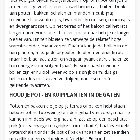
al een lentegevoel creëren, zowel binnen als buiten. Denk
aan potten, bakken, schalen en manden met (bijna)
bloeiende blauwe druifjes, hyacinten, krokussen, mini-irisjes
en dwergnarcissen. Op het terras of het balkon zal het iets
langer duren voordat ze bloeien, maar daar heb je er langer
plezier van. Binnen bloeien ze vanwege de relatief hoge
warmte eerder, maar korter. Daarna kun je de bollen in de
tuin planten, mits je de uitgebloeide bloemen eruit knipt,
maar het blad laat zitten en vergaan (want daaruit halen ze
hun energie voor volgend jaar). En voorjaarsbloeiende
bollen zijn er nu ook weer volop als snijbloem, dus ga
helemaal los met vazen vol tulpen, narcissen en fris
geurende hyacinten.
HOUD JE POT- EN KUIPPLANTEN IN DE GATEN
Potten en bakken die je op je terras of balkon hebt staan
hebben tot nu toe weinig te lijden gehad van vorst, maar ze
kunnen inmiddels wel erg nat zijn. Zet ze op een beschutte
plek (ook vanwege mogelijke stormschade), haal eventuele
waterschalen onder de pot of bak vandaan en zet ze indien
mogelijk op een verhoging of ‘voetjes’. En houd