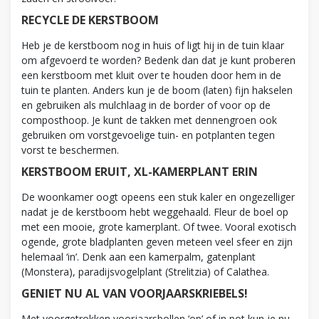
RECYCLE DE KERSTBOOM
Heb je de kerstboom nog in huis of ligt hij in de tuin klaar
om afgevoerd te worden? Bedenk dan dat je kunt proberen
een kerstboom met kluit over te houden door hem in de
tuin te planten. Anders kun je de boom (laten) fijn hakselen
en gebruiken als mulchlaag in de border of voor op de
composthoop. Je kunt de takken met dennengroen ook
gebruiken om vorstgevoelige tuin- en potplanten tegen
vorst te beschermen.
KERSTBOOM ERUIT, XL-KAMERPLANT ERIN
De woonkamer oogt opeens een stuk kaler en ongezelliger
nadat je de kerstboom hebt weggehaald. Fleur de boel op
met een mooie, grote kamerplant. Of twee. Vooral exotisch
ogende, grote bladplanten geven meteen veel sfeer en zijn
helemaal ‘in’. Denk aan een kamerpalm, gatenplant
(Monstera), paradijsvogelplant (Strelitzia) of Calathea.
GENIET NU AL VAN VOORJAARSKRIEBELS!
Met voorgetrokken voorjaarsbollen ‘op’ of in pot kun je nu