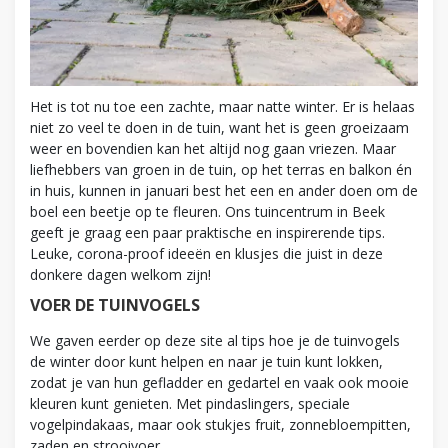
Het is tot nu toe een zachte, maar natte winter. Er is helaas
niet zo veel te doen in de tuin, want het is geen groeizaam
weer en bovendien kan het altijd nog gaan vriezen. Maar
liefhebbers van groen in de tuin, op het terras en balkon én
in huis, kunnen in januari best het een en ander doen om de
boel een beetje op te fleuren. Ons tuincentrum in Beek
geeft je graag een paar praktische en inspirerende tips.
Leuke, corona-proof ideeën en klusjes die juist in deze
donkere dagen welkom zijn!
VOER DE TUINVOGELS
We gaven eerder op deze site al tips hoe je de tuinvogels
de winter door kunt helpen en naar je tuin kunt lokken,
zodat je van hun gefladder en gedartel en vaak ook mooie
kleuren kunt genieten. Met pindaslingers, speciale
vogelpindakaas, maar ook stukjes fruit, zonnebloempitten,
zaden en strooivoer.