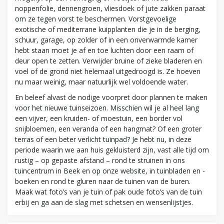
noppenfolie, dennengroen, vliesdoek of jute zakken paraat
om ze tegen vorst te beschermen. Vorstgevoelige
exotische of mediterrane kuipplanten die je in de berging,
schuur, garage, op zolder of in een onverwarmde kamer
hebt staan moet je af en toe luchten door een raam of
deur open te zetten. Verwijder bruine of zieke bladeren en
voel of de grond niet helemaal uitgedroogd is. Ze hoeven
nu maar weinig, maar natuurlijk wel voldoende water.
En beleef alvast de nodige voorpret door plannen te maken
voor het nieuwe tuinseizoen. Misschien wil je al heel lang
een vijver, een kruiden- of moestuin, een border vol
snijbloemen, een veranda of een hangmat? Of een groter
terras of een beter verlicht tuinpad? Je hebt nu, in deze
periode waarin we aan huis gekluisterd zijn, vast alle tijd om
rustig – op gepaste afstand – rond te struinen in ons
tuincentrum in Beek en op onze website, in tuinbladen en -
boeken en rond te gluren naar de tuinen van de buren.
Maak wat foto’s van je tuin of pak oude foto’s van de tuin
erbij en ga aan de slag met schetsen en wensenlijstjes.