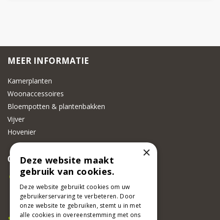
MEER INFORMATIE
Kamerplanten
Woonaccessoires
Bloempotten & plantenbakken
Vijver
Hovenier
×
CONTACT
Deze website maakt
gebruik van cookies.
Beeker Tuincentrum
Adsteeg 31
Deze website gebruikt cookies om uw
gebruikerservaring te verbeteren. Door
6191 PW Beek
onze website te gebruiken, stemt u in met
Bel ons
alle cookies in overeenstemming met ons