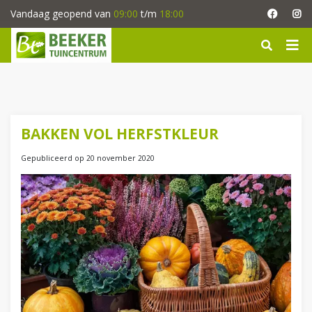
G
Vandaag geopend van
09:00
t/m
18:00
a
n
a
a
r
c
o
n
BAKKEN VOL HERFSTKLEUR
t
e
Gepubliceerd op
20 november 2020
n
t