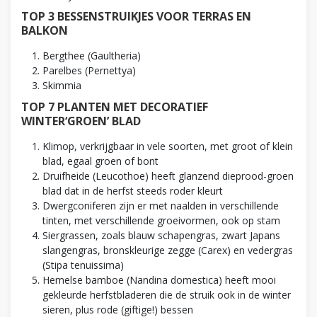
TOP 3 BESSENSTRUIKJES VOOR TERRAS EN
BALKON
Bergthee (Gaultheria)
Parelbes (Pernettya)
Skimmia
TOP 7 PLANTEN MET DECORATIEF
WINTER‘GROEN’ BLAD
Klimop, verkrijgbaar in vele soorten, met groot of klein
blad, egaal groen of bont
Druifheide (Leucothoe) heeft glanzend dieprood-groen
blad dat in de herfst steeds roder kleurt
Dwergconiferen zijn er met naalden in verschillende
tinten, met verschillende groeivormen, ook op stam
Siergrassen, zoals blauw schapengras, zwart Japans
slangengras, bronskleurige zegge (Carex) en vedergras
(Stipa tenuissima)
Hemelse bamboe (Nandina domestica) heeft mooi
gekleurde herfstbladeren die de struik ook in de winter
sieren, plus rode (giftige!) bessen