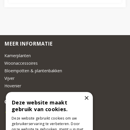
MEER INFORMATIE
Kamerplanten
Woonaccessoires
Bloempotten & plantenbakken
Vijver
Hovenier
×
CONTACT
Deze website maakt
gebruik van cookies.
Beeker Tuincentrum
Adsteeg 31
Deze website gebruikt cookies om uw
gebruikerservaring te verbeteren. Door
6191 PW Beek
onze website te gebruiken, stemt u in met