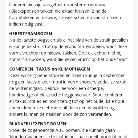
bladeren die zijn aangetast door sterreroetdauw
(‘Blackspot’) en takken die elkaar kruisen. Bind de
hoofdtakken en nieuwe, stevige scheuten van klimrozen
indien nodig vast.
HERFSTFRAMBOZEN
Na de laatste oogst en als al het blad van de struik gevallen
is kun je de struik tot op de grond terugsnoeien, want deze
vormt vruchten op nieuwe takken. Doe dit echter niet bij
zomerframbozen, want die geven vrucht op het oude ‘hout’.
CONIFEREN, TAXUS en KLIMOPHAGEN
Deze wintergroene struiken en hagen kun je in september
nog een laatste keer mooi in vorm snoeien, zodat ze strak
de winter ingaan. Gebruik hiervoor een scherpe,
handmatige of elektrische heggenschaar. Snoei coniferen
en taxus lichtjes en nooit terug tot op het oude, kale hout,
anders lopen ze niet meer uit. Kies een bewolkte dag,
anders kunnen de naalden door de zon verbranden.
BLADVERLIEZENDE BOMEN
Snoei de zogenoemde ABC-bomen, die kunnen gaan
‘bloeden’ wanneer je te laat in het jaar snoeit, voordat ze al