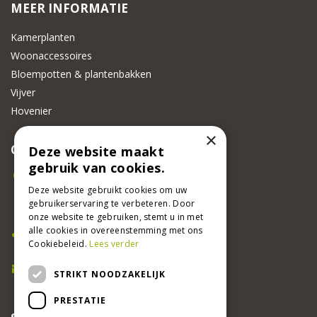
MEER INFORMATIE
Kamerplanten
Woonaccessoires
Bloempotten & plantenbakken
Vijver
Hovenier
×
CONTACT
Deze website maakt
gebruik van cookies.
Beeker Tuincentrum
Adsteeg 31
Deze website gebruikt cookies om uw
gebruikerservaring te verbeteren. Door
6191 PW Beek
onze website te gebruiken, stemt u in met
Bel ons
alle cookies in overeenstemming met ons
Cookiebeleid.
Lees verder
046 437 2881
E-mail
STRIKT NOODZAKELIJK
info@beekertuincentrum.nl
PRESTATIE