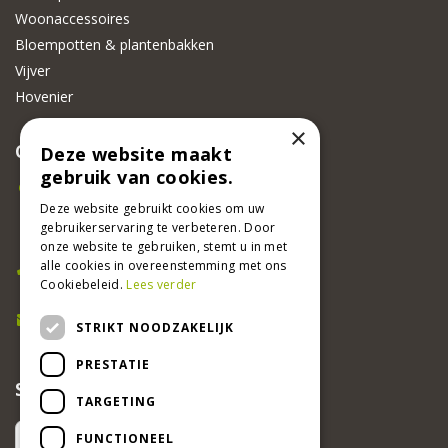
Woonaccessoires
Bloempotten & plantenbakken
Vijver
Hovenier
×
CONTACT
Deze website maakt
gebruik van cookies.
Beeker Tuincentrum
Adsteeg 31
Deze website gebruikt cookies om uw
gebruikerservaring te verbeteren. Door
6191 PW Beek
onze website te gebruiken, stemt u in met
Bel ons
alle cookies in overeenstemming met ons
Cookiebeleid.
Lees verder
046 437 2881
E-mail
STRIKT NOODZAKELIJK
info@beekertuincentrum.nl
PRESTATIE
SCHRIJF EEN RECENSIE EN WIN!
TARGETING
FUNCTIONEEL