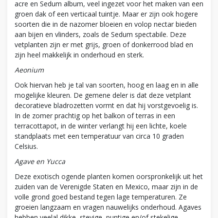
acre en Sedum album, veel ingezet voor het maken van een
groen dak of een verticaal tuintje. Maar er zijn ook hogere
soorten die in de nazomer bloeien en volop nectar bieden
aan bijen en vlinders, zoals de Sedum spectabile. Deze
vetplanten zijn er met grijs, groen of donkerrood blad en
zijn heel makkelijk in onderhoud en sterk.
Aeonium
Ook hiervan heb je tal van soorten, hoog en laag en in alle
mogelijke kleuren. De gemene deler is dat deze vetplant
decoratieve bladrozetten vormt en dat hij vorstgevoelig is.
In de zomer prachtig op het balkon of terras in een
terracottapot, in de winter verlangt hij een lichte, koele
standplaats met een temperatuur van circa 10 graden
Celsius.
Agave en Yucca
Deze exotisch ogende planten komen oorspronkelijk uit het
zuiden van de Verenigde Staten en Mexico, maar zijn in de
volle grond goed bestand tegen lage temperaturen. Ze
groeien langzaam en vragen nauwelijks onderhoud. Agaves
hebben veelal dikke, stevige, puntige en/of stekelige