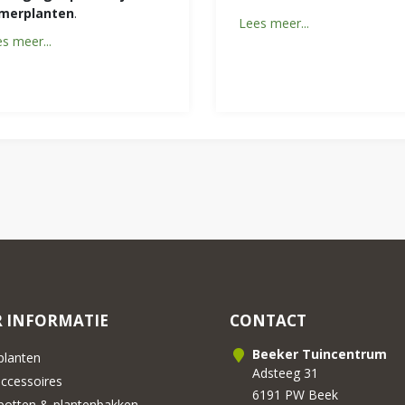
merplanten
.
Lees meer...
s meer...
 INFORMATIE
CONTACT
Beeker Tuincentrum
lanten
Adsteeg 31
cessoires
6191 PW Beek
otten & plantenbakken