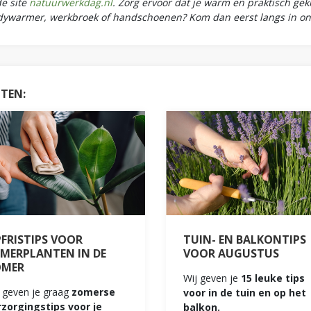
e site
natuurwerkdag.nl
. Zorg ervoor dat je warm en praktisch ge
dywarmer, werkbroek of handschoenen? Kom dan eerst langs in on
HTEN:
FRISTIPS VOOR
TUIN- EN BALKONTIPS
MERPLANTEN IN DE
VOOR AUGUSTUS
OMER
Wij geven je
15 leuke tips
 geven je graag
zomerse
voor in de tuin en op het
rzorgingstips voor je
balkon.