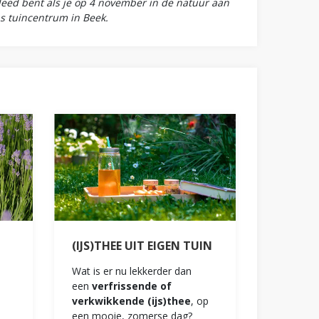
kleed bent als je op 4 november in de natuur aan
s tuincentrum in Beek.
(IJS)THEE UIT EIGEN TUIN
Wat is er nu lekkerder dan
een
verfrissende of
verkwikkende (ijs)thee
, op
een mooie, zomerse dag?