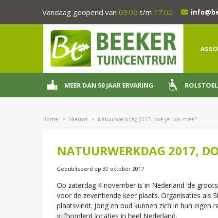
Ga
Vandaag geopend van
09:00
t/m
17:00
info@b
naar
content
ASSO
MEER DAN 50 JAAR ERVARING
ROLSTOEL
Home
>
Nieuws
>
Natuurwerkdag 2017, doe je ook mee?
NATUURWERKDAG 2017, DOE
Gepubliceerd op
30 oktober 2017
Op zaterdag 4 november is in Nederland ‘de grootste
voor de zeventiende keer plaats. Organisaties als
plaatsvindt. Jong en oud kunnen zich in hun eigen 
vijfhonderd locaties in heel Nederland.