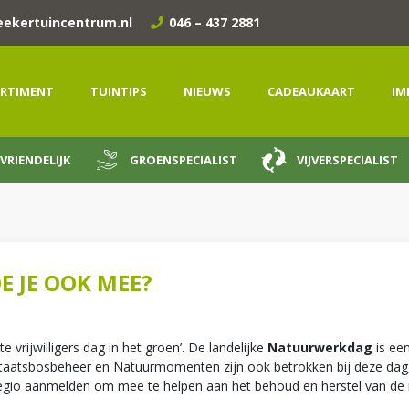
eekertuincentrum.nl
046 – 437 2881
RTIMENT
TUINTIPS
NIEUWS
CADEAUKAART
IM
VRIENDELIJK
GROENSPECIALIST
VIJVERSPECIALIST
 JE OOK MEE?
 vrijwilligers dag in het groen’. De landelijke
Natuurwerkdag
is een
 Staatsbosbeheer en Natuurmomenten zijn ook betrokken bij deze dag,
regio aanmelden om mee te helpen aan het behoud en herstel van de n