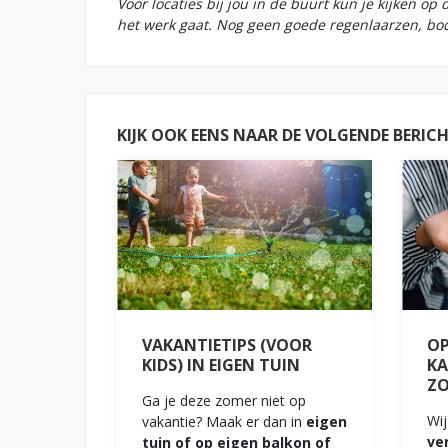
Voor locaties bij jou in de buurt kun je kijken op d
het werk gaat. Nog geen goede regenlaarzen, bo
KIJK OOK EENS NAAR DE VOLGENDE BERIC
VAKANTIETIPS (VOOR
OP
KIDS) IN EIGEN TUIN
KA
Z
Ga je deze zomer niet op
Wij
vakantie? Maak er dan in
eigen
ve
tuin of op eigen balkon of