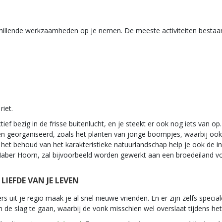
schillende werkzaamheden op je nemen. De meeste activiteiten bestaa
riet.
ef bezig in de frisse buitenlucht, en je steekt er ook nog iets van op
ten georganiseerd, zoals het planten van jonge boompjes, waarbij ook zi
t het behoud van het karakteristieke natuurlandschap help je ook de 
Naber Hoorn, zal bijvoorbeeld worden gewerkt aan een broedeiland vo
IEFDE VAN JE LEVEN
it je regio maak je al snel nieuwe vrienden. En er zijn zelfs special
 de slag te gaan, waarbij de vonk misschien wel overslaat tijdens het