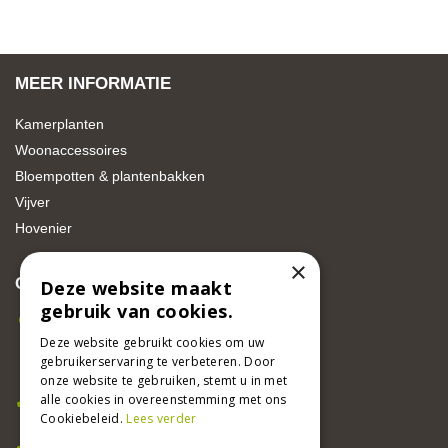
MEER INFORMATIE
Kamerplanten
Woonaccessoires
Bloempotten & plantenbakken
Vijver
Hovenier
×
CONTACT
Deze website maakt
gebruik van cookies.
Beeker Tuincentrum
Adsteeg 31
Deze website gebruikt cookies om uw
gebruikerservaring te verbeteren. Door
6191 PW Beek
onze website te gebruiken, stemt u in met
Bel ons
alle cookies in overeenstemming met ons
046 437 2881
Cookiebeleid.
Lees verder