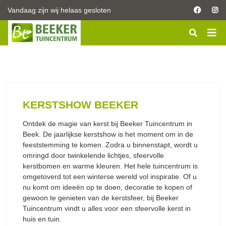
G
Vandaag zijn wij helaas gesloten
a
n
a
a
r
c
o
n
t
KERSTSHOW BEEKER
e
n
Ontdek de magie van kerst bij Beeker Tuincentrum in
t
Beek. De jaarlijkse kerstshow is het moment om in de
feeststemming te komen. Zodra u binnenstapt, wordt u
omringd door twinkelende lichtjes, sfeervolle
kerstbomen en warme kleuren. Het hele tuincentrum is
omgetoverd tot een winterse wereld vol inspiratie. Of u
nu komt om ideeën op te doen, decoratie te kopen of
gewoon te genieten van de kerstsfeer, bij Beeker
Tuincentrum vindt u alles voor een sfeervolle kerst in
huis en tuin.