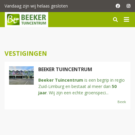
G
Vandaag zijn wij helaas gesloten
a
n
a
a
r
c
o
VESTIGINGEN
n
t
e
BEEKER TUINCENTRUM
n
t
Beeker Tuincentrum
is een begrip in regio
Zuid-Limburg en bestaat al meer dan
50
jaar
. Wij zijn een echte groenspeci
...
Beek