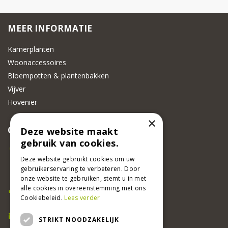
MEER INFORMATIE
Kamerplanten
Woonaccessoires
Bloempotten & plantenbakken
Vijver
Hovenier
×
CONTACT
Deze website maakt
gebruik van cookies.
Beeker Tuincentrum
Adsteeg 31
Deze website gebruikt cookies om uw
gebruikerservaring te verbeteren. Door
6191 PW Beek
onze website te gebruiken, stemt u in met
Bel ons
alle cookies in overeenstemming met ons
Cookiebeleid.
Lees verder
046 437 2881
E-mail
STRIKT NOODZAKELIJK
info@beekertuincentrum.nl