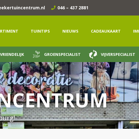
eekertuincentrum.nl
046 – 437 2881
RTIMENT
TUINTIPS
NIEUWS
CADEAUKAART
IM
VRIENDELIJK
GROENSPECIALIST
VIJVERSPECIALIST
INCENTRUM
mburg!