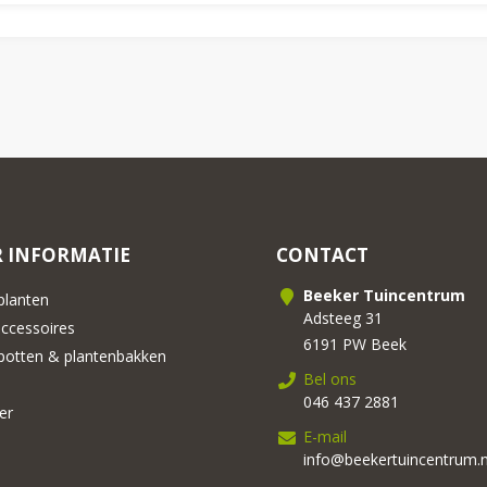
 INFORMATIE
CONTACT
Beeker Tuincentrum
lanten
Adsteeg 31
cessoires
6191 PW Beek
otten & plantenbakken
Bel ons
046 437 2881
er
E-mail
info@beekertuincentrum.n