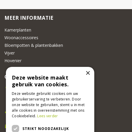
MEER INFORMATIE
Kamerplanten
Woonaccessoires
Bloempotten & plantenbakken
Vijver
Hovenier
×
CONTACT
Deze website maakt
gebruik van cookies.
Beeker Tuincentrum
Adsteeg 31
Deze website gebruikt cookies om uw
gebruikerservaring te verbeteren. Door
6191 PW Beek
onze website te gebruiken, stemt u in met
Bel ons
alle cookies in overeenstemming met ons
Cookiebeleid.
Lees verder
046 437 2881
E-mail
STRIKT NOODZAKELIJK