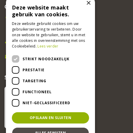
×
CONTACT
Deze website maakt
gebruik van cookies.
Beeker Tuincentrum
Adsteeg 31
Deze website gebruikt cookies om uw
gebruikerservaring te verbeteren. Door
6191 PW Beek
onze website te gebruiken, stemt u in met
Bel ons
alle cookies in overeenstemming met ons
Cookiebeleid.
Lees verder
046 437 2881
E-mail
STRIKT NOODZAKELIJK
info@beekertuincentrum.nl
PRESTATIE
SCHRIJF EEN RECENSIE EN WIN!
TARGETING
FUNCTIONEEL
NIET-GECLASSIFICEERD
OPSLAAN EN SLUITEN
ALLES AFWIJZEN