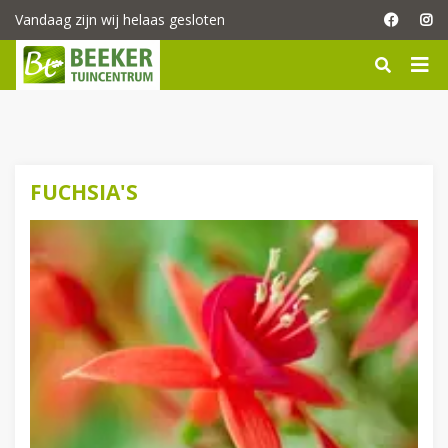
G
Vandaag zijn wij helaas gesloten
a
n
a
a
r
c
o
n
FUCHSIA'S
t
e
n
t