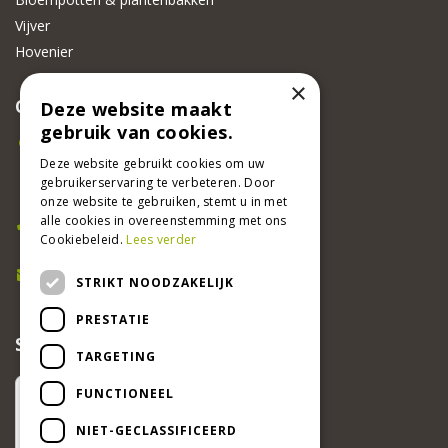
Vijver
Hovenier
×
CONTACT
Deze website maakt
gebruik van cookies.
Beeker Tuincentrum
Adsteeg 31
Deze website gebruikt cookies om uw
gebruikerservaring te verbeteren. Door
6191 PW Beek
onze website te gebruiken, stemt u in met
Bel ons
alle cookies in overeenstemming met ons
Cookiebeleid.
Lees verder
046 437 2881
E-mail
STRIKT NOODZAKELIJK
info@beekertuincentrum.nl
PRESTATIE
SCHRIJF EEN RECENSIE EN WIN!
TARGETING
FUNCTIONEEL
NIET-GECLASSIFICEERD