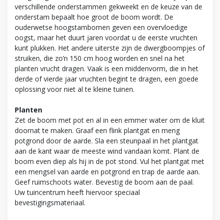
verschillende onderstammen gekweekt en de keuze van de
onderstam bepaalt hoe groot de boom wordt. De
ouderwetse hoogstambomen geven een overvloedige
oogst, maar het duurt jaren voordat u de eerste vruchten
kunt plukken. Het andere uiterste zijn de dwergboompjes of
struiken, die zo’n 150 cm hoog worden en snel na het
planten vrucht dragen. Vaak is een middenvorm, die in het
derde of vierde jaar vruchten begint te dragen, een goede
oplossing voor niet al te kleine tuinen.
Planten
Zet de boom met pot en al in een emmer water om de kluit
doornat te maken. Graaf een flink plantgat en meng
potgrond door de aarde. Sla een steunpaal in het plantgat
aan de kant waar de meeste wind vandaan komt. Plant de
boom even diep als hij in de pot stond. Vul het plantgat met
een mengsel van aarde en potgrond en trap de aarde aan.
Geef ruimschoots water. Bevestig de boom aan de paal.
Uw tuincentrum heeft hiervoor speciaal
bevestigingsmateriaal.