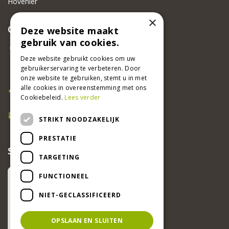
Hovenier
×
CONTACT
Deze website maakt
gebruik van cookies.
Beeker Tuincentrum
Adsteeg 31
Deze website gebruikt cookies om uw
gebruikerservaring te verbeteren. Door
6191 PW Beek
onze website te gebruiken, stemt u in met
Bel ons
alle cookies in overeenstemming met ons
Cookiebeleid.
Lees verder
046 437 2881
E-mail
STRIKT NOODZAKELIJK
info@beekertuincentrum.nl
PRESTATIE
SCHRIJF EEN RECENSIE EN WIN!
TARGETING
FUNCTIONEEL
NIET-GECLASSIFICEERD
OPSLAAN EN SLUITEN