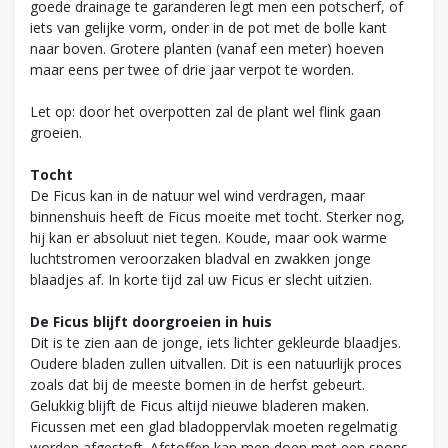
goede drainage te garanderen legt men een potscherf, of
iets van gelijke vorm, onder in de pot met de bolle kant
naar boven. Grotere planten (vanaf een meter) hoeven
maar eens per twee of drie jaar verpot te worden.
Let op: door het overpotten zal de plant wel flink gaan
groeien.
Tocht
De Ficus kan in de natuur wel wind verdragen, maar
binnenshuis heeft de Ficus moeite met tocht. Sterker nog,
hij kan er absoluut niet tegen. Koude, maar ook warme
luchtstromen veroorzaken bladval en zwakken jonge
blaadjes af. In korte tijd zal uw Ficus er slecht uitzien.
De Ficus blijft doorgroeien in huis
Dit is te zien aan de jonge, iets lichter gekleurde blaadjes.
Oudere bladen zullen uitvallen. Dit is een natuurlijk proces
zoals dat bij de meeste bomen in de herfst gebeurt.
Gelukkig blijft de Ficus altijd nieuwe bladeren maken.
Ficussen met een glad bladoppervlak moeten regelmatig
worden afgestoft. Afstoffen kan men doen met een spons,