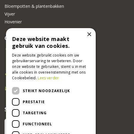
Bloempotten & plantenbakken
Vijver
Hovenier
×
CONTACT
Deze website maakt
gebruik van cookies.
Beeker Tuincentrum
Adsteeg 31
Deze website gebruikt cookies om uw
gebruikerservaring te verbeteren. Door
6191 PW Beek
onze website te gebruiken, stemt u in met
Bel ons
alle cookies in overeenstemming met ons
Cookiebeleid.
Lees verder
046 437 2881
E-mail
STRIKT NOODZAKELIJK
info@beekertuincentrum.nl
PRESTATIE
SCHRIJF EEN RECENSIE EN WIN!
TARGETING
FUNCTIONEEL