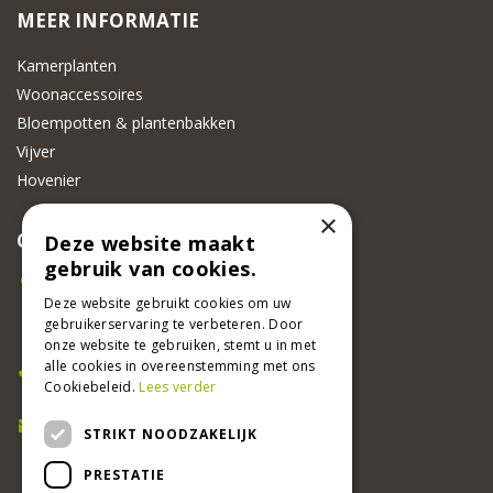
MEER INFORMATIE
Kamerplanten
Woonaccessoires
Bloempotten & plantenbakken
Vijver
Hovenier
×
CONTACT
Deze website maakt
gebruik van cookies.
Beeker Tuincentrum
Adsteeg 31
Deze website gebruikt cookies om uw
gebruikerservaring te verbeteren. Door
6191 PW Beek
onze website te gebruiken, stemt u in met
Bel ons
alle cookies in overeenstemming met ons
Cookiebeleid.
Lees verder
046 437 2881
E-mail
STRIKT NOODZAKELIJK
info@beekertuincentrum.nl
PRESTATIE