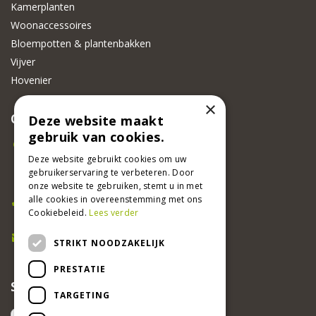
Kamerplanten
Woonaccessoires
Bloempotten & plantenbakken
Vijver
Hovenier
×
CONTACT
Deze website maakt
gebruik van cookies.
Beeker Tuincentrum
Adsteeg 31
Deze website gebruikt cookies om uw
gebruikerservaring te verbeteren. Door
6191 PW Beek
onze website te gebruiken, stemt u in met
Bel ons
alle cookies in overeenstemming met ons
Cookiebeleid.
Lees verder
046 437 2881
E-mail
STRIKT NOODZAKELIJK
info@beekertuincentrum.nl
PRESTATIE
SCHRIJF EEN RECENSIE EN WIN!
TARGETING