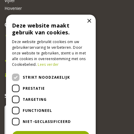
Vijver
Hovenier
×
CONTACT
Deze website maakt
gebruik van cookies.
Beeker Tuincentrum
Adsteeg 31
Deze website gebruikt cookies om uw
gebruikerservaring te verbeteren. Door
6191 PW Beek
onze website te gebruiken, stemt u in met
Bel ons
alle cookies in overeenstemming met ons
Cookiebeleid.
Lees verder
046 437 2881
E-mail
STRIKT NOODZAKELIJK
info@beekertuincentrum.nl
PRESTATIE
SCHRIJF EEN RECENSIE EN WIN!
TARGETING
FUNCTIONEEL
NIET-GECLASSIFICEERD