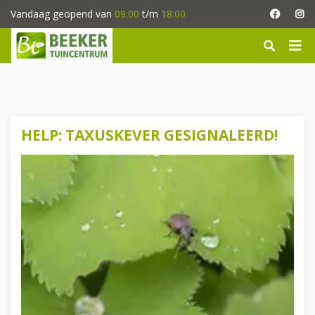
G
Vandaag geopend van
09:00
t/m
18:00
a
n
a
a
r
c
o
n
HELP: TAXUSKEVER GESIGNALEERD!
t
e
n
t