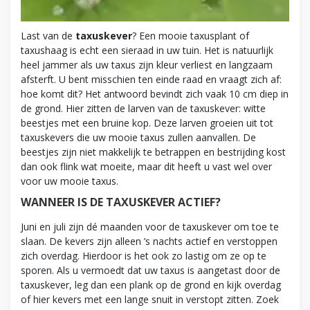
Last van de
taxuskever
? Een mooie taxusplant of
taxushaag is echt een sieraad in uw tuin. Het is natuurlijk
heel jammer als uw taxus zijn kleur verliest en langzaam
afsterft. U bent misschien ten einde raad en vraagt zich af:
hoe komt dit? Het antwoord bevindt zich vaak 10 cm diep in
de grond. Hier zitten de larven van de taxuskever: witte
beestjes met een bruine kop. Deze larven groeien uit tot
taxuskevers die uw mooie taxus zullen aanvallen. De
beestjes zijn niet makkelijk te betrappen en bestrijding kost
dan ook flink wat moeite, maar dit heeft u vast wel over
voor uw mooie taxus.
WANNEER IS DE TAXUSKEVER ACTIEF?
Juni en juli zijn dé maanden voor de taxuskever om toe te
slaan. De kevers zijn alleen ’s nachts actief en verstoppen
zich overdag. Hierdoor is het ook zo lastig om ze op te
sporen. Als u vermoedt dat uw taxus is aangetast door de
taxuskever, leg dan een plank op de grond en kijk overdag
of hier kevers met een lange snuit in verstopt zitten. Zoek