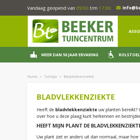
Ga
Vandaag geopend van
09:00
t/m
17:00
info@b
naar
content
ASSO
MEER DAN 50 JAAR ERVARING
ROLSTOEL
Home
>
Tuintips
>
Bladvlekkenziekte
BLADVLEKKENZIEKTE
Heeft de
bladvlekkenziekte
uw planten bereikt? 
over hoe u deze plaag kunt herkennen en bestrijde
HEEFT MIJN PLANT DE BLADVLEKKENZIEKT
Uw plant ziet er anders uit dan normaal, maar hoe w