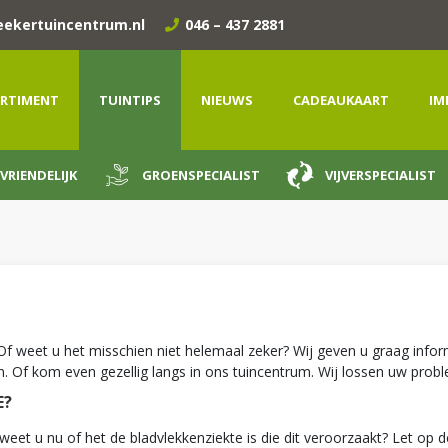
eekertuincentrum.nl
046 – 437 2881
RTIMENT
TUINTIPS
NIEUWS
CADEAUKAART
IM
VRIENDELIJK
GROENSPECIALIST
VIJVERSPECIALIST
Of weet u het misschien niet helemaal zeker? Wij geven u graag infor
n. Of kom even gezellig langs in ons tuincentrum. Wij lossen uw prob
E?
eet u nu of het de bladvlekkenziekte is die dit veroorzaakt? Let op d