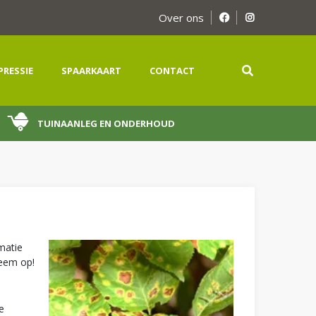
Over ons
PRESSIE
SPAARKAART
CONTACT
TUINAANLEG EN ONDERHOUD
matie
leem op!
e