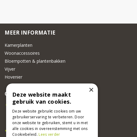
MEER INFORMATIE
Kamerplanten
Woonaccessoires
Bloempotten & plantenbakken
Vijver
Hovenier
×
CONTACT
Deze website maakt
gebruik van cookies.
Beeker Tuincentrum
Deze website gebruikt cookies om uw
Adsteeg 31
gebruikerservaring te verbeteren. Door
6191 PW Beek
onze website te gebruiken, stemt u in met
Bel ons
alle cookies in overeenstemming met ons
Cookiebeleid.
Lees verder
046 437 2881