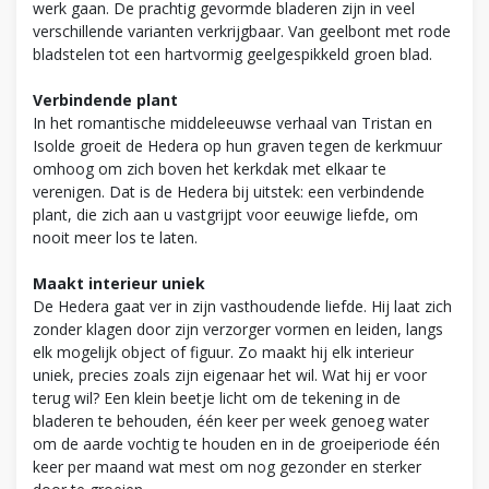
werk gaan. De prachtig gevormde bladeren zijn in veel
verschillende varianten verkrijgbaar. Van geelbont met rode
bladstelen tot een hartvormig geelgespikkeld groen blad.
Verbindende plant
In het romantische middeleeuwse verhaal van Tristan en
Isolde groeit de Hedera op hun graven tegen de kerkmuur
omhoog om zich boven het kerkdak met elkaar te
verenigen. Dat is de Hedera bij uitstek: een verbindende
plant, die zich aan u vastgrijpt voor eeuwige liefde, om
nooit meer los te laten.
Maakt interieur uniek
De Hedera gaat ver in zijn vasthoudende liefde. Hij laat zich
zonder klagen door zijn verzorger vormen en leiden, langs
elk mogelijk object of figuur. Zo maakt hij elk interieur
uniek, precies zoals zijn eigenaar het wil. Wat hij er voor
terug wil? Een klein beetje licht om de tekening in de
bladeren te behouden, één keer per week genoeg water
om de aarde vochtig te houden en in de groeiperiode één
keer per maand wat mest om nog gezonder en sterker