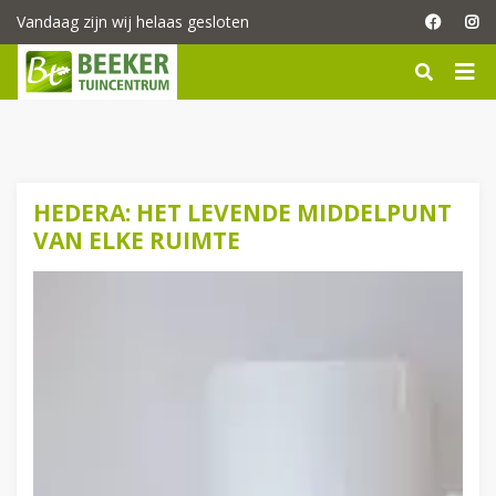
G
Vandaag zijn wij helaas gesloten
a
n
a
a
r
c
o
n
HEDERA: HET LEVENDE MIDDELPUNT
t
VAN ELKE RUIMTE
e
n
t