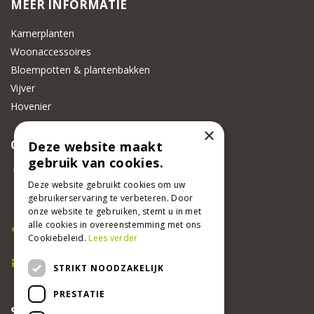
MEER INFORMATIE
Kamerplanten
Woonaccessoires
Bloempotten & plantenbakken
Vijver
Hovenier
×
CONTACT
Deze website maakt
gebruik van cookies.
Beeker Tuincentrum
Adsteeg 31
Deze website gebruikt cookies om uw
gebruikerservaring te verbeteren. Door
6191 PW Beek
onze website te gebruiken, stemt u in met
Bel ons
alle cookies in overeenstemming met ons
Cookiebeleid.
Lees verder
046 437 2881
E-mail
STRIKT NOODZAKELIJK
info@beekertuincentrum.nl
PRESTATIE
SCHRIJF EEN RECENSIE EN WIN!