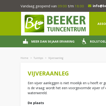
Ga
Vandaag geopend van
09:00
t/m
18:00
info@b
naar
content
ASSO
MEER DAN 50 JAAR ERVARING
ROLSTOEL
Home
>
Tuintips
>
Vijveraanleg
VIJVERAANLEG
Een vijver aanleggen is niet moeilijk en u heeft e
is de vraag: wordt het een voorgevormde vijver of e
waterwereld.
De plaats