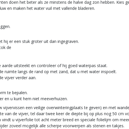
lanten doen het beter als ze minstens de halve dag zon hebben. Kies g
w en maken het water vuil met vallende bladeren.
eggen.
t hij er een stuk groter uit dan ingegraven.
stok de
e aarde uitsteekt en controleer of hij goed waterpas staat.
de ruimte langs de rand op met zand, dat u met water inspoelt.
e vijver verder aan.
vorm te bepalen.
er en u kunt hem niet meeverhuizen.
vijvervissen een veilige overwinteringplaats te geven) en met wanden
e van de vijver, tel daar twee keer de diepte bij op plus nog 50 cm 
indt u vijverfolie tot acht meter breed en speciale folielijm om meer
ijder zoveel mogelijk alle scherpe voorwerpen als stenen en takjes.