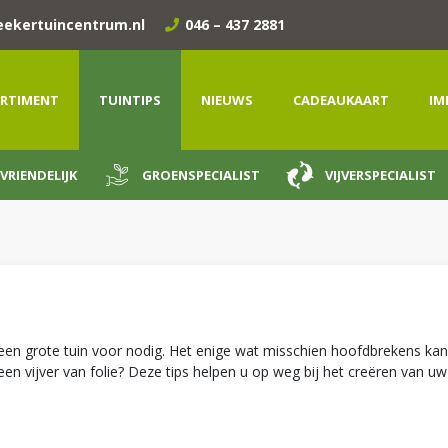
eekertuincentrum.nl
046 – 437 2881
RTIMENT
TUINTIPS
NIEUWS
CADEAUKAART
IM
VRIENDELIJK
GROENSPECIALIST
VIJVERSPECIALIST
r geen grote tuin voor nodig. Het enige wat misschien hoofdbrekens ka
en vijver van folie? Deze tips helpen u op weg bij het creëren van uw