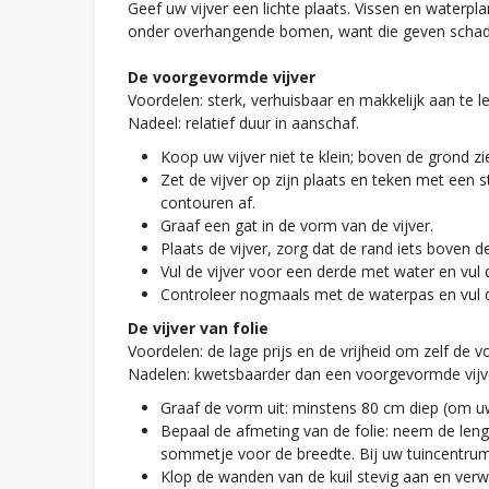
Geef uw vijver een lichte plaats. Vissen en waterp
onder overhangende bomen, want die geven schadu
De voorgevormde vijver
Voordelen: sterk, verhuisbaar en makkelijk aan te l
Nadeel: relatief duur in aanschaf.
Koop uw vijver niet te klein; boven de grond zie
Zet de vijver op zijn plaats en teken met een 
contouren af.
Graaf een gat in de vorm van de vijver.
Plaats de vijver, zorg dat de rand iets boven d
Vul de vijver voor een derde met water en vul 
Controleer nogmaals met de waterpas en vul d
De vijver van folie
Voordelen: de lage prijs en de vrijheid om zelf de 
Nadelen: kwetsbaarder dan een voorgevormde vijv
Graaf de vorm uit: minstens 80 cm diep (om uw 
Bepaal de afmeting van de folie: neem de lengt
sommetje voor de breedte. Bij uw tuincentrum v
Klop de wanden van de kuil stevig aan en verw