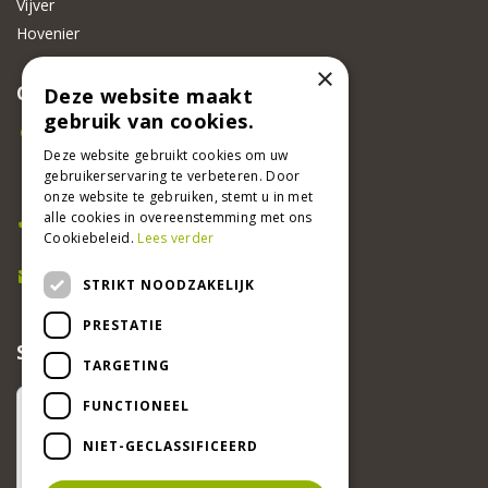
Vijver
Hovenier
×
CONTACT
Deze website maakt
gebruik van cookies.
Beeker Tuincentrum
Adsteeg 31
Deze website gebruikt cookies om uw
gebruikerservaring te verbeteren. Door
6191 PW Beek
onze website te gebruiken, stemt u in met
Bel ons
alle cookies in overeenstemming met ons
Cookiebeleid.
Lees verder
046 437 2881
E-mail
STRIKT NOODZAKELIJK
info@beekertuincentrum.nl
PRESTATIE
SCHRIJF EEN RECENSIE EN WIN!
TARGETING
FUNCTIONEEL
NIET-GECLASSIFICEERD