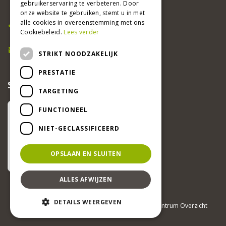
gebruikerservaring te verbeteren. Door
6191 PW Beek
onze website te gebruiken, stemt u in met
Bel ons
alle cookies in overeenstemming met ons
Cookiebeleid.
Lees verder
046 437 2881
E-mail
STRIKT NOODZAKELIJK
info@beekertuincentrum.nl
PRESTATIE
SCHRIJF EEN RECENSIE EN WIN!
TARGETING
FUNCTIONEEL
NIET-GECLASSIFICEERD
OPSLAAN EN SLUITEN
ALLES AFWIJZEN
DETAILS WEERGEVEN
© Beeker Tuincentrum
Green Solutions
Tuincentrum Overzicht