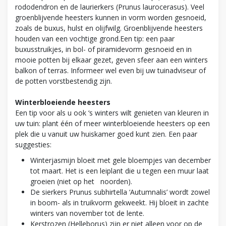
rododendron en de laurierkers (Prunus laurocerasus). Veel
groenblijvende heesters kunnen in vorm worden gesnoeid,
zoals de buxus, hulst en olijfwilg. Groenblijvende heesters
houden van een vochtige grond.Een tip: een paar
buxusstruikjes, in bol- of piramidevorm gesnoeid en in
mooie potten bij elkaar gezet, geven sfeer aan een winters
balkon of terras. Informeer wel even bij uw tuinadviseur of
de potten vorstbestendig zijn.
Winterbloeiende heesters
Een tip voor als u ook ‘s winters wilt genieten van kleuren in
uw tuin: plant één of meer winterbloeiende heesters op een
plek die u vanuit uw huiskamer goed kunt zien. Een paar
suggesties:
Winterjasmijn bloeit met gele bloempjes van december
tot maart. Het is een leiplant die u tegen een muur laat
groeien (niet op het noorden).
De sierkers Prunus subhirtella ‘Autumnalis’ wordt zowel
in boom- als in truikvorm gekweekt. Hij bloeit in zachte
winters van november tot de lente.
Kerstrozen (Helleborus) zijn er niet alleen voor op de