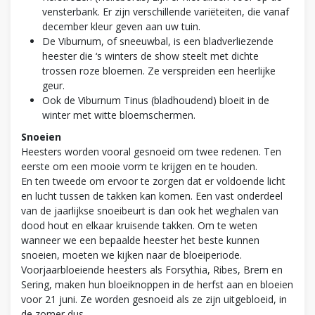
vensterbank. Er zijn verschillende variëteiten, die vanaf
december kleur geven aan uw tuin.
De Viburnum, of sneeuwbal, is een bladverliezende
heester die ‘s winters de show steelt met dichte
trossen roze bloemen. Ze verspreiden een heerlijke
geur.
Ook de Viburnum Tinus (bladhoudend) bloeit in de
winter met witte bloemschermen.
Snoeien
Heesters worden vooral gesnoeid om twee redenen. Ten
eerste om een mooie vorm te krijgen en te houden.
En ten tweede om ervoor te zorgen dat er voldoende licht
en lucht tussen de takken kan komen. Een vast onderdeel
van de jaarlijkse snoeibeurt is dan ook het weghalen van
dood hout en elkaar kruisende takken. Om te weten
wanneer we een bepaalde heester het beste kunnen
snoeien, moeten we kijken naar de bloeiperiode.
Voorjaarbloeiende heesters als Forsythia, Ribes, Brem en
Sering, maken hun bloeiknoppen in de herfst aan en bloeien
voor 21 juni. Ze worden gesnoeid als ze zijn uitgebloeid, in
de zomer dus.