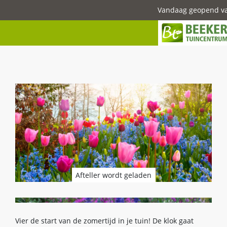
G
Vandaag geopend v
a
n
a
a
r
c
o
n
t
e
n
t
Afteller wordt geladen
Vier de start van de zomertijd in je tuin! De klok gaat