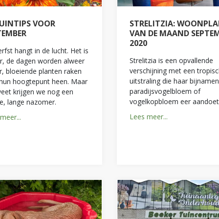
TUINTIPS VOOR
STRELITZIA: WOONPL
TEMBER
VAN DE MAAND SEPTE
2020
rfst hangt in de lucht. Het is
Strelitzia is een opvallende
er, de dagen worden alweer
verschijning met een tropis
r, bloeiende planten raken
uitstraling die haar bijnamen
 hun hoogtepunt heen. Maar
paradijsvogelbloem of
eet krijgen we nog een
vogelkopbloem eer aandoet
e, lange nazomer.
Lees meer...
meer...