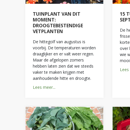
TUINPLANT VAN DIT
15 
MOMENT:
SEP
DROOGTEBESTENDIGE
De he
VETPLANTEN
friss
De hittegolf van augustus is
korte
voorbij. De temperaturen worden
over
draaglijker en er valt weer regen.
wie w
Maar de afgelopen zomers
mooi
hebben laten zien dat we steeds
Lees 
vaker te maken krijgen met
aanhoudende hitte en droogte.
Lees meer...