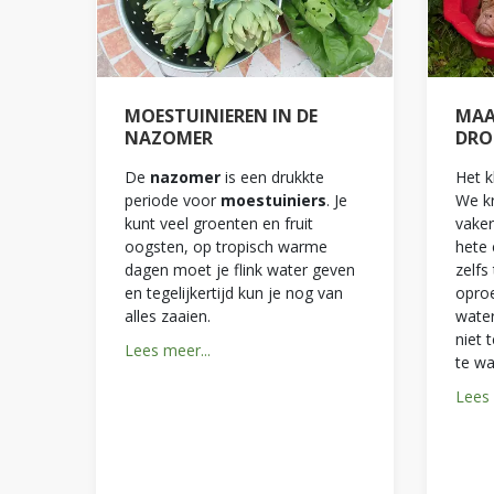
MOESTUINIEREN IN DE
MAA
NAZOMER
DRO
De
nazomer
is een drukkte
Het k
periode voor
moestuiniers
. Je
We kr
kunt veel groenten en fruit
vake
oogsten, op tropisch warme
hete 
dagen moet je flink water geven
zelfs
en tegelijkertijd kun je nog van
oproe
alles zaaien.
water
niet 
Lees meer...
te wa
Lees 