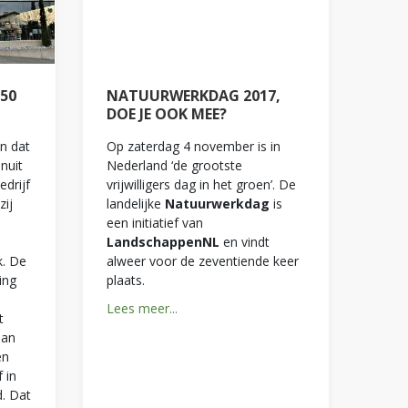
50
NATUURWERKDAG 2017,
DOE JE OOK MEE?
en dat
Op zaterdag 4 november is in
nuit
Nederland ‘de grootste
edrijf
vrijwilligers dag in het groen’. De
zij
landelijke
Natuurwerkdag
is
een initiatief van
LandschappenNL
en vindt
k. De
alweer voor de zeventiende keer
ing
plaats.
Lees meer...
t
aan
en
 in
d. Dat