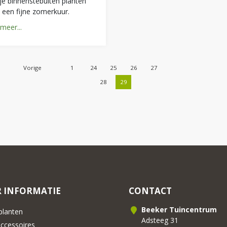
je binnenstebuiten planten
t een fijne zomerkuur.
meer...
Vorige
1
24
25
26
27
28
29
 INFORMATIE
CONTACT
Beeker Tuincentrum
lanten
Adsteeg 31
cessoires