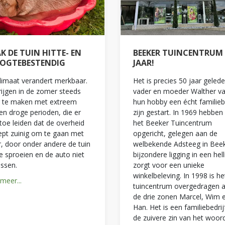
K DE TUIN HITTE- EN
BEEKER TUINCENTRUM 
OGTEBESTENDIG
JAAR!
limaat verandert merkbaar.
Het is precies 50 jaar geled
ijgen in de zomer steeds
vader en moeder Walther va
r te maken met extreem
hun hobby een écht familieb
en droge perioden, die er
zijn gestart. In 1969 hebben 
 toe leiden dat de overheid
het Beeker Tuincentrum
pt zuinig om te gaan met
opgericht, gelegen aan de
, door onder andere de tuin
welbekende Adsteeg in Bee
te sproeien en de auto niet
bijzondere ligging in een hell
ssen.
zorgt voor een unieke
winkelbeleving. In 1998 is he
meer...
tuincentrum overgedragen 
de drie zonen Marcel, Wim 
Han. Het is een familiebedrijf
de zuivere zin van het woor