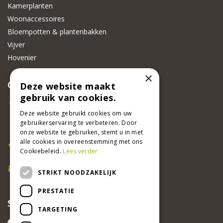
Kamerplanten
Woonaccessoires
Bloempotten & plantenbakken
Vijver
Hovenier
×
CONTACT
Deze website maakt
gebruik van cookies.
Beeker Tuincentrum
Adsteeg 31
Deze website gebruikt cookies om uw
gebruikerservaring te verbeteren. Door
6191 PW Beek
onze website te gebruiken, stemt u in met
Bel ons
alle cookies in overeenstemming met ons
Cookiebeleid.
Lees verder
046 437 2881
E-mail
STRIKT NOODZAKELIJK
info@beekertuincentrum.nl
PRESTATIE
SCHRIJF EEN RECENSIE EN WIN!
TARGETING