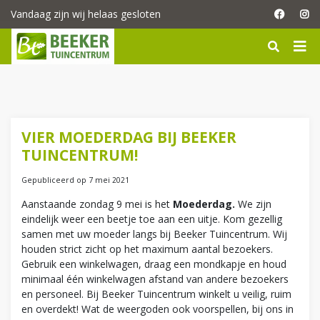
G
Vandaag zijn wij helaas gesloten
a
n
a
a
r
c
o
n
VIER MOEDERDAG BIJ BEEKER
t
TUINCENTRUM!
e
n
Gepubliceerd op
7 mei 2021
t
Aanstaande zondag 9 mei is het
Moederdag.
We zijn
eindelijk weer een beetje toe aan een uitje. Kom gezellig
samen met uw moeder langs bij Beeker Tuincentrum. Wij
houden strict zicht op het maximum aantal bezoekers.
Gebruik een winkelwagen, draag een mondkapje en houd
minimaal één winkelwagen afstand van andere bezoekers
en personeel. Bij Beeker Tuincentrum winkelt u veilig, ruim
en overdekt! Wat de weergoden ook voorspellen, bij ons in