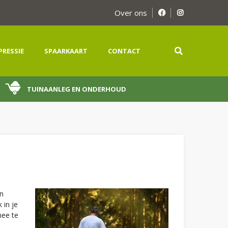
Over ons
PRESSIE
SPAARKAART
CONTACT
TUINAANLEG EN ONDERHOUD
in
 in je
mee te