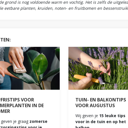
 de grond is nog voldoende warm en vochtig. Het is zelfs de uitgel
le eetbare planten, kruiden, noten- en fruitbomen en bessenstruik
HTEN:
FRISTIPS VOOR
TUIN- EN BALKONTIPS
MERPLANTEN IN DE
VOOR AUGUSTUS
OMER
Wij geven je
15 leuke tips
 geven je graag
zomerse
voor in de tuin en op het
rzorgingstips voor je
balkon.