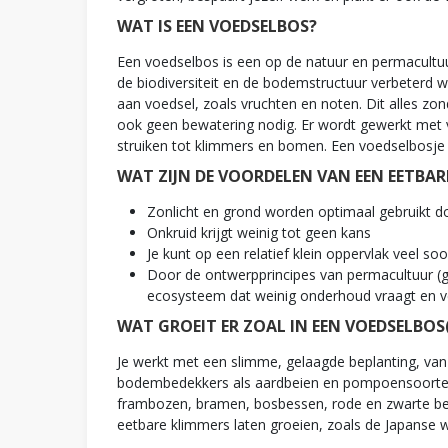
WAT IS EEN VOEDSELBOS?
Een voedselbos is een op de natuur en permacultuu
de biodiversiteit en de bodemstructuur verbeterd 
aan voedsel, zoals vruchten en noten. Dit alles zo
ook geen bewatering nodig. Er wordt gewerkt met v
struiken tot klimmers en bomen. Een voedselbosje is
WAT ZIJN DE VOORDELEN VAN EEN EETBAR
Zonlicht en grond worden optimaal gebruikt do
Onkruid krijgt weinig tot geen kans
Je kunt op een relatief klein oppervlak veel s
Door de ontwerpprincipes van permacultuur (ge
ecosysteem dat weinig onderhoud vraagt en ve
WAT GROEIT ER ZOAL IN EEN VOEDSELBOS(
Je werkt met een slimme, gelaagde beplanting, v
bodembedekkers als aardbeien en pompoensoorten e
frambozen, bramen, bosbessen, rode en zwarte bes
eetbare klimmers laten groeien, zoals de Japanse wi