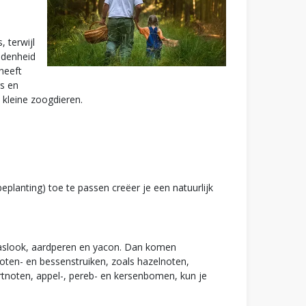
 terwijl
idenheid
heeft
rs en
 kleine zoogdieren.
planting) toe te passen creëer je een natuurlijk
daslook, aardperen en yacon. Dan komen
ten- en bessenstruiken, zoals hazelnoten,
tnoten, appel-, pereb- en kersenbomen, kun je