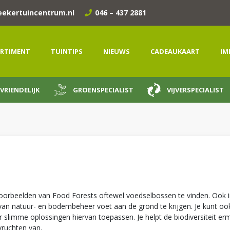
eekertuincentrum.nl
046 – 437 2881
RTIMENT
TUINTIPS
NIEUWS
CADEAUKAART
IM
VRIENDELIJK
GROENSPECIALIST
VIJVERSPECIALIST
l voorbeelden van Food Forests oftewel voedselbossen te vinden. Ook 
an natuur- en bodembeheer voet aan de grond te krijgen. Je kunt ook
 slimme oplossingen hiervan toepassen. Je helpt de biodiversiteit er
vruchten van.