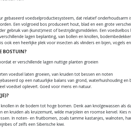
r gebaseerd voedselproductiesysteem, dat relatief onderhoudsarm is,
worden. Een volgroeid bos produceert hout, blad en een grote versche
nder gebruik van (kunst)mest of bestrijdingsmiddelen. Een voedselbos 
erschillende lagen beplanting, van bollen en knollen, bodembedekke
 ook een heerlijke plek voor insecten als vlinders en bijen, vogels en
E BOSTUIN?
ordat er verschillende lagen nuttige planten groeien
oorten voedsel laten groeien, van kruiden tot bessen en noten
baseerd op een natuurlijke balans van grond, waterhuishouding en be
el voedsel oplevert. Goed voor mens en natuur.
JE)?
an knollen in de bodem tot hoge bomen. Denk aan knolgewassen als 
n kruiden als kruizemunt, wilde marjolein en roomse kervel. Kies no
sen. In noten- en fruitbomen, zoals tamme kastanjes, walnoten, har
jnbes of zelfs een Siberische kiwi.