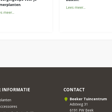
merplanten
.
Lees meer...
s meer...
 INFORMATIE
CONTACT
Beeker Tuincentrum
lanten
Adsteeg 31
cessoires
6191 PW Beek