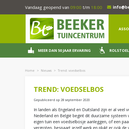
Ga
Vandaag geopend van
09:00
t/m
18:00
info@b
naar
content
ASSO
MEER DAN 50 JAAR ERVARING
ROLSTOEL
Home
>
Nieuws
>
Trend: voedselbos
TREND: VOEDSELBOS
Gepubliceerd op
28 september 2020
In landen als Engeland en Duitsland zijn er al vee
Nederland en België begint dit duurzame systeem v
eigen tuin een voedselbosje aanleggen, of een paar
vergroten, bespaart jezelf werk en plukt er ook de 