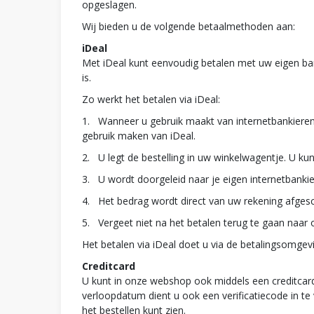
opgeslagen.
Wij bieden u de volgende betaalmethoden aan:
iDeal
Met iDeal kunt eenvoudig betalen met uw eigen ban
is.
Zo werkt het betalen via iDeal:
1. Wanneer u gebruik maakt van internetbankiere
gebruik maken van iDeal.
2. U legt de bestelling in uw winkelwagentje. U ku
3. U wordt doorgeleid naar je eigen internetbankie
4. Het bedrag wordt direct van uw rekening afgesch
5. Vergeet niet na het betalen terug te gaan naar o
Het betalen via iDeal doet u via de betalingsomgevi
Creditcard
U kunt in onze webshop ook middels een creditcard
verloopdatum dient u ook een verificatiecode in te
het bestellen kunt zien.