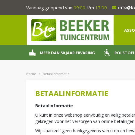
Ga
Vandaag geopend van
09:00
t/m
17:00
info@b
naar
content
ASSO
MEER DAN 50 JAAR ERVARING
ROLSTOEL
Home
>
Betaalinformatie
BETAALINFORMATIE
Betaalinformatie
U kunt in onze webshop eenvoudig en veilig betale
gekregen voor het verzorgen van online betalingen
Wij slaan zelf geen bankgegevens van u op en bewa