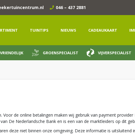
eekertuincentrum.nl
046 – 437 2881
RTIMENT
TUINTIPS
NIEUWS
CADEAUKAART
IM
VRIENDELIJK
GROENSPECIALIST
VIJVERSPECIALIST
n. Voor de online betalingen maken wij gebruik van payment provide
 van De Nederlandsche Bank en is een van de marktleiders op dit geb
ren deze niet binnen onze omgeving. Deze informatie is uitsluitend